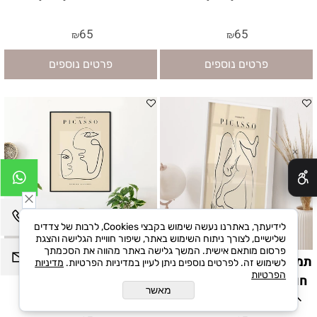
65
65
₪
₪
פרטים נוספים
פרטים נוספים
✕
לידיעתך, באתרנו נעשה שימוש בקבצי Cookies, לרבות של צדדים
שלישיים, לצורך ניתוח השימוש באתר, שיפור חוויית הגלישה והצגת
פרסום מותאם אישית. המשך גלישה באתר מהווה את הסכמתך
תמונה אמנותית – תנוחת גוף
תמונת קיר מינימליסטית –
לשימוש זה. לפרטים נוספים ניתן לעיין במדיניות הפרטיות.
מדיניות
הפרטיות
חופשית בהשראת פיקאסו
זוג פנים מופשטות
מאשר