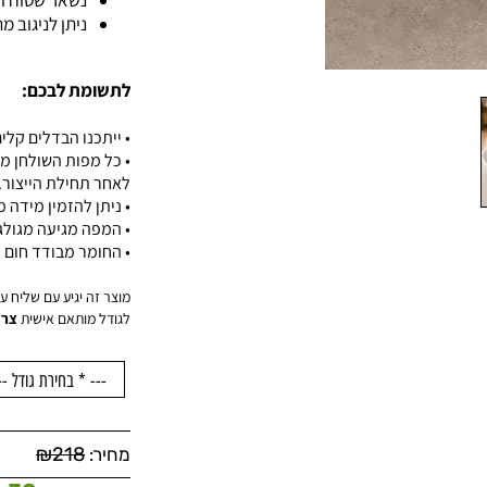
נשאר שטוח וי
ניתן לניגוב 
לתשומת לבכם:
• ייתכנו הבדלים קלים
• כל מפות השולחן מ
לאחר תחילת הייצור.
• ניתן להזמין מידה
• המפה מגיעה מגול
• החומר מבודד חום ו
מוצר זה יגיע עם שליח עד הדלת
לגודל מותאם אישית
צרו
₪
218
מחיר: