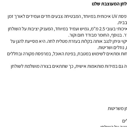
לחן המעוצבת שלנו
המפה מודפסת בהדפסת UV איכותית במיוחד, המבטיחה צבעים חדים ועמידים לאורך זמן
בבית.
עשויה מחומר PVC איכותי בעובי 2.5 מ"מ, גמיש ועמיד במיוחד, המעניק יציבות על השולחן
ר. בנוסף, החומר מבודד חום וקור.
וי וניתן לנגב אותה בקלות בעזרת מטלית לחה. היא מסייעת להגן על
נוזלים ושריטות.
חות ומתאים לשימוש במטבח, בפינת האוכל, במרפסת מקורה ובחללים
פה גם במידות מותאמות אישית, כך שתתאים בצורה מושלמת לשולחן
ן משריטות
ים