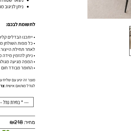
נשאר שטוח וי
ניתן לניגוב 
לתשומת לבכם:
• ייתכנו הבדלים קלים
• כל מפות השולחן מ
לאחר תחילת הייצור.
• ניתן להזמין מידה
• המפה מגיעה מגול
• החומר מבודד חום ו
מוצר זה יגיע עם שליח עד הדלת
לגודל מותאם אישית
צרו
₪
218
מחיר: