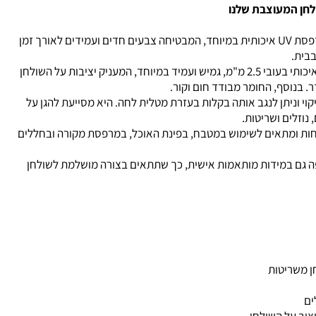
לחן המעוצבת שלנו
המפה מודפסת בהדפסת UV איכותית במיוחד, המבטיחה צבעים חדים ועמידים לאורך זמן
בבית.
עשויה מחומר PVC איכותי בעובי 2.5 מ"מ, גמיש ועמיד במיוחד, המעניק יציבות על השולחן
ר. בנוסף, החומר מבודד חום וקור.
וי וניתן לנגב אותה בקלות בעזרת מטלית לחה. היא מסייעת להגן על
נוזלים ושריטות.
חות ומתאים לשימוש במטבח, בפינת האוכל, במרפסת מקורה ובחללים
פה גם במידות מותאמות אישית, כך שתתאים בצורה מושלמת לשולחן
ן משריטות
ים