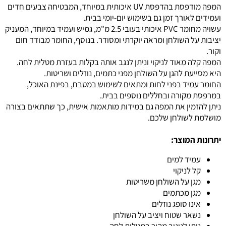
המפה מודפסת בהדפסת UV איכותית במיוחד, המבטיחה צבעים חדים
ועמידים לאורך זמן גם בשימוש יום-יומי בבית.
עשויה מחומר PVC איכותי בעובי 2.5 מ"מ, גמיש ועמיד במיוחד, המעניק
יציבות על השולחן ומראה יוקרתי ומסודר. בנוסף, החומר מבודד חום
וקור.
המפה קלה מאוד לניקוי וניתן לנגב אותה בקלות בעזרת מטלית לחה.
היא מסייעת להגן על השולחן מפני כתמים, נוזלים ושריטות.
החומר עמיד בפני לחות ומתאים לשימוש במטבח, בפינת האוכל,
במרפסת מקורה ובחללים נוספים בבית.
ניתן להזמין את המפה גם במידות מותאמות אישית, כך שתתאים בצורה
מושלמת לשולחן שלכם.
יתרונות המוצר:
עמיד למים
קל לניקוי
מגן על השולחן משריטות
מגן מכתמים
אינו סופג נוזלים
נשאר שטוח ויציב על השולחן
ניתן לניגוב מהיר במטלית לחה