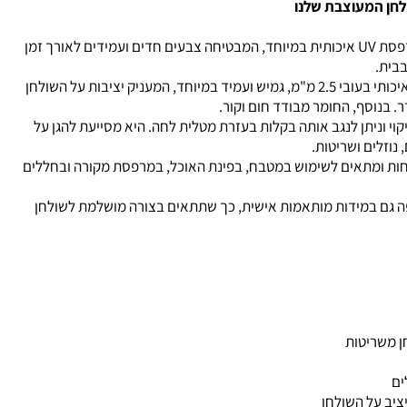
לחן המעוצבת שלנו
המפה מודפסת בהדפסת UV איכותית במיוחד, המבטיחה צבעים חדים ועמידים לאורך זמן
בבית.
עשויה מחומר PVC איכותי בעובי 2.5 מ"מ, גמיש ועמיד במיוחד, המעניק יציבות על השולחן
ר. בנוסף, החומר מבודד חום וקור.
וי וניתן לנגב אותה בקלות בעזרת מטלית לחה. היא מסייעת להגן על
נוזלים ושריטות.
חות ומתאים לשימוש במטבח, בפינת האוכל, במרפסת מקורה ובחללים
פה גם במידות מותאמות אישית, כך שתתאים בצורה מושלמת לשולחן
ן משריטות
ים
ציב על השולחן