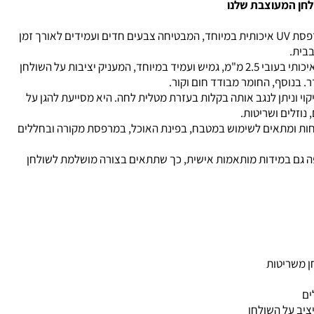
לחן המעוצבת שלנו
המפה מודפסת בהדפסת UV איכותית במיוחד, המבטיחה צבעים חדים ועמידים לאורך זמן
בבית.
עשויה מחומר PVC איכותי בעובי 2.5 מ"מ, גמיש ועמיד במיוחד, המעניק יציבות על השולחן
ר. בנוסף, החומר מבודד חום וקור.
וי וניתן לנגב אותה בקלות בעזרת מטלית לחה. היא מסייעת להגן על
נוזלים ושריטות.
חות ומתאים לשימוש במטבח, בפינת האוכל, במרפסת מקורה ובחללים
פה גם במידות מותאמות אישית, כך שתתאים בצורה מושלמת לשולחן
ן משריטות
ים
ציב על השולחן