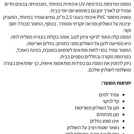
המפה מודפסת בהדפסת UV איכותית במיוחד, המבטיחה צבעים חדים
ועמידים לאורך זמן גם בשימוש יום-יומי בבית.
עשויה מחומר PVC איכותי בעובי 2.5 מ"מ, גמיש ועמיד במיוחד, המעניק
יציבות על השולחן ומראה יוקרתי ומסודר. בנוסף, החומר מבודד חום
וקור.
המפה קלה מאוד לניקוי וניתן לנגב אותה בקלות בעזרת מטלית לחה.
היא מסייעת להגן על השולחן מפני כתמים, נוזלים ושריטות.
החומר עמיד בפני לחות ומתאים לשימוש במטבח, בפינת האוכל,
במרפסת מקורה ובחללים נוספים בבית.
ניתן להזמין את המפה גם במידות מותאמות אישית, כך שתתאים בצורה
מושלמת לשולחן שלכם.
יתרונות המוצר:
עמיד למים
קל לניקוי
מגן על השולחן משריטות
מגן מכתמים
אינו סופג נוזלים
נשאר שטוח ויציב על השולחן
ניתן לניגוב מהיר במטלית לחה