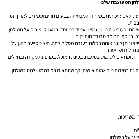
לחן המעוצבת שלנו
המפה מודפסת בהדפסת UV איכותית במיוחד, המבטיחה צבעים חדים ועמידים לאורך זמן
בבית.
עשויה מחומר PVC איכותי בעובי 2.5 מ"מ, גמיש ועמיד במיוחד, המעניק יציבות על השולחן
ר. בנוסף, החומר מבודד חום וקור.
וי וניתן לנגב אותה בקלות בעזרת מטלית לחה. היא מסייעת להגן על
נוזלים ושריטות.
חות ומתאים לשימוש במטבח, בפינת האוכל, במרפסת מקורה ובחללים
פה גם במידות מותאמות אישית, כך שתתאים בצורה מושלמת לשולחן
ן משריטות
ים
ציב על השולחן