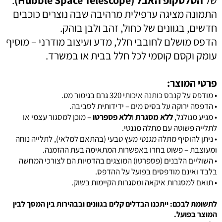
התמונה מציגה ערפילית מרהיבה שבה נוצרים כוכבים
חדשים, בגוונים של כחול, זהב ולבן בוהק.
הדפס מושלם לחובבי חלל, מדע ועיצוב מודרני – מוסיף
עומק וקסם קוסמי לכל חלל בבית או במשרד.
פרטי המוצר:
• מודפס על קנבס כותנה איכותי 320 גרם בגימור מט.
• הדפסה ירוקה על בסיס מים – ידידותית לסביבה.
• מגיע מגולגל,
ללא מסגרת
ו
ללא פספרטו
– מוכן למסגור עצמי או
לתלייה פשוטה עם מתלה מגנטי.
•
ניתן להוסיף מתלה מגנטי מעץ טבעי (בהתאם למלאי), לתלייה נוחה
ומעוצבת – פשוט בחרו באפשרות המתאימה בעת ההזמנה.
• השוליים הלבנים (פספרטו) המוצגים בהדמיות הם לצורכי המחשה
בלבד ואינם מודפסים בפועל על ההדפס.
• תואם
למסגרות איקאה ומסגרות הקיימות בשוק.
לתשומת לבכם: ייתכנו הבדלים קלים בגוונים ובבהירות בין המסך לבין
המוצר בפועל.