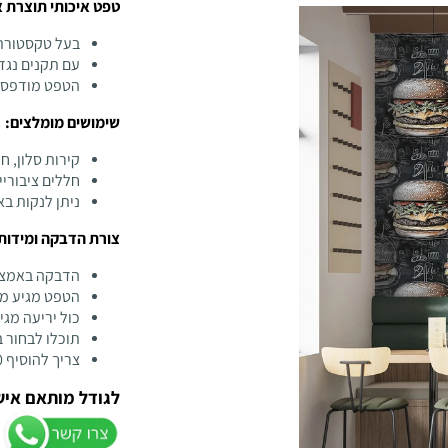
טפט איכותי תוצרת אנגליה 
בעל טקסטורת 
עם תקנים נגד
הטפט מודפס ב
שימושים מומלצים:
קירות סלון, ח
חללים ציבוריי
ניתן לנקות ב
צורת הדבקה ומידות
הדבקה באמצע
הטפט מגיע מח
כול יריעה מגיעה 
תוכלו לבחור 
צריך להוסיף 10 ס"מ לגובה ולרוחב למידה המקורית של הקיר
לגודל מותאם איש