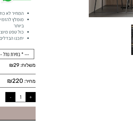
המחיר לא כול
מומלץ להזמין
ביותר
כול טפט מיוצר
יתכנו הבדלים 
משלוח:
29
₪
₪
220
מחיר: