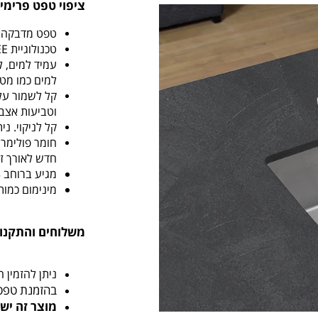
ציפוי טפט פרימי
טפט מדבקה PVC עבה ואיכותי במיוחד
טכנולוגיית BUBBLE FREE מאפשרת התקנה קלה ללא בועות.
עמיד למים, ל
למים כמו מט
קל לשמור על 
וטביעות אצב
קל לניקוי. נ
חומר פולימר
חדש לאורך זמ
מגיע ברוחב 123 ס"מ ובאורך לפי בחירה.
מינימום כמות לה
משלוחים והתקנו
ניתן להזמין 
בהזמנת טפט 
מוצר זה יש