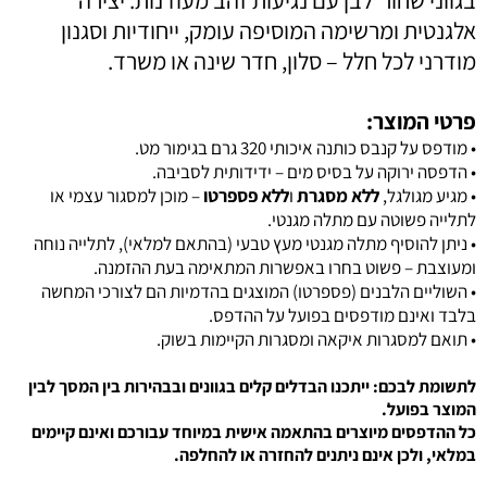
אלגנטית ומרשימה המוסיפה עומק, ייחודיות וסגנון
מודרני לכל חלל – סלון, חדר שינה או משרד.
פרטי המוצר:
• מודפס על קנבס כותנה איכותי 320 גרם בגימור מט.
• הדפסה ירוקה על בסיס מים – ידידותית לסביבה.
• מגיע מגולגל,
ללא מסגרת
ו
ללא פספרטו
– מוכן למסגור עצמי או
לתלייה פשוטה עם מתלה מגנטי.
•
ניתן להוסיף מתלה מגנטי מעץ טבעי (בהתאם למלאי), לתלייה נוחה
ומעוצבת – פשוט בחרו באפשרות המתאימה בעת ההזמנה.
• השוליים הלבנים (פספרטו) המוצגים בהדמיות הם לצורכי המחשה
בלבד ואינם מודפסים בפועל על ההדפס.
• תואם
למסגרות איקאה ומסגרות הקיימות בשוק.
לתשומת לבכם: ייתכנו הבדלים קלים בגוונים ובבהירות בין המסך לבין
המוצר בפועל.
כל ההדפסים מיוצרים בהתאמה אישית במיוחד עבורכם ואינם קיימים
במלאי, ולכן אינם ניתנים להחזרה או להחלפה.