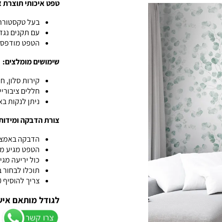
טפט איכותי תוצרת אנגליה 
בעל טקסטורת 
עם תקנים נגד
הטפט מודפס ב
שימושים מומלצים:
קירות סלון, ח
חללים ציבוריי
ניתן לנקות ב
צורת הדבקה ומידות
הדבקה באמצע
הטפט מגיע מח
כול יריעה מגיעה 
תוכלו לבחור 
צריך להוסיף 10 ס"מ לגובה ולרוחב למידה המקורית של הקיר
לגודל מותאם איש