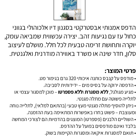
הדפס אמנותי אבסטרקטי בסגנון דיו אלכוהולי בגווני
כחול עז עם נגיעות זהב. יצירה עכשווית שמביאה עומק,
יוקרה ותחושת זרימה טבעית לכל חלל. מושלם לעיצוב
סלון, חדר שינה או משרד באווירה מודרנית ואלגנטית.
פרטי המוצר:
• מודפס על קנבס כותנה איכותי 320 גרם בגימור מט.
• הדפסה ירוקה על בסיס מים – ידידותית לסביבה.
• מגיע מגולגל,
ללא מסגרת
ו
ללא פספרטו
– מוכן למסגור עצמי או
לתלייה פשוטה עם מתלה מגנטי.
•
ניתן להוסיף מתלה מגנטי מעץ טבעי (בהתאם למלאי), לתלייה נוחה
ומעוצבת – פשוט בחרו באפשרות המתאימה בעת ההזמנה.
• השוליים הלבנים (פספרטו) המוצגים בהדמיות הם לצורכי המחשה
בלבד ואינם מודפסים בפועל על ההדפס.
• תואם
למסגרות איקאה ומסגרות הקיימות בשוק.