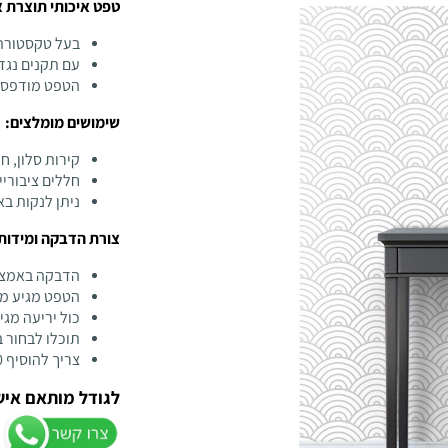
טפט איכותי תוצרת אנגליה 
בעל טקסטורת 
עם תקנים נגד
הטפט מודפס ב
שימושים מומלצים:
קירות סלון, ח
חללים ציבוריי
ניתן לנקות ב
צורת הדבקה ומידות
הדבקה באמצע
הטפט מגיע מח
כול יריעה מגיעה 
תוכלו לבחור 
צריך להוסיף 10 ס"מ לגובה ולרוחב למידה המקורית של הקיר
לגודל מותאם איש