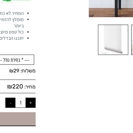
המחיר לא כול
מומלץ להזמין
ביותר
כול טפט מיוצר
יתכנו הבדלים 
משלוח:
29
₪
₪
220
מחיר: