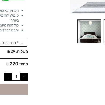
המחיר לא כול
מומלץ להזמין
ביותר
כול טפט מיוצר
יתכנו הבדלים 
משלוח:
29
₪
₪
220
מחיר: