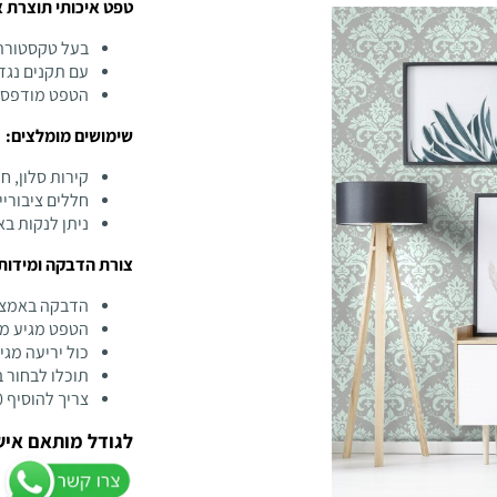
טפט איכותי תוצרת אנגליה 
בעל טקסטורת 
עם תקנים נגד
הטפט מודפס ב
שימושים מומלצים:
קירות סלון, ח
חללים ציבוריי
ניתן לנקות ב
צורת הדבקה ומידות
הדבקה באמצע
הטפט מגיע מח
כול יריעה מגיעה 
תוכלו לבחור 
צריך להוסיף 10 ס"מ לגובה ולרוחב למידה המקורית של הקיר
לגודל מותאם איש